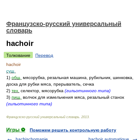
Французско-русский универсальный
словарь
hachoir
Толкование
Перевод
hachoir
сущ.
1)
общ.
мясорубка, резальная машина, рубильник, шинковка,
доска для рубки мяса, прерыватель, сечка
2)
тех.
селектор, мясорубка
(гильотинного типа)
3)
пищ.
волчок для измельчения мяса, резальный станок
(гильотинного типа)
Французско-русский универсальный словарь
.
2013
.
Игры ⚽
Поможем решить контрольную работу
hachischomanie
hachoir automatique