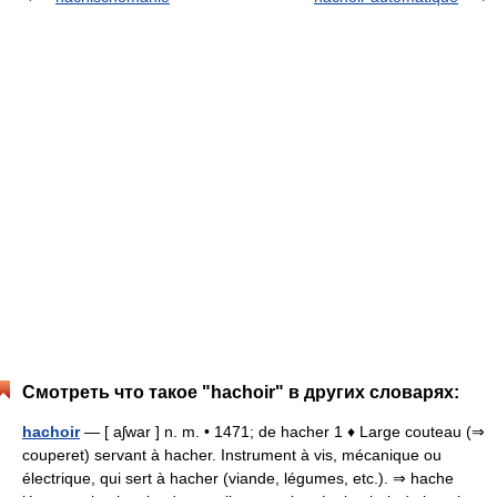
Смотреть что такое "hachoir" в других словарях:
hachoir
— [ aʃwar ] n. m. • 1471; de hacher 1 ♦ Large couteau (⇒
couperet) servant à hacher. Instrument à vis, mécanique ou
électrique, qui sert à hacher (viande, légumes, etc.). ⇒ hache