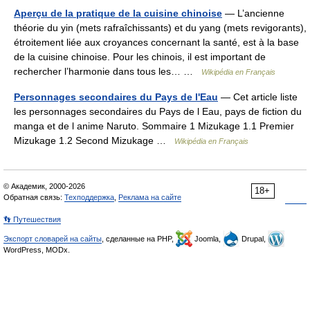
Aperçu de la pratique de la cuisine chinoise
— L’ancienne
théorie du yin (mets rafraîchissants) et du yang (mets revigorants),
étroitement liée aux croyances concernant la santé, est à la base
de la cuisine chinoise. Pour les chinois, il est important de
rechercher l’harmonie dans tous les… …
Wikipédia en Français
Personnages secondaires du Pays de l'Eau
— Cet article liste
les personnages secondaires du Pays de l Eau, pays de fiction du
manga et de l anime Naruto. Sommaire 1 Mizukage 1.1 Premier
Mizukage 1.2 Second Mizukage …
Wikipédia en Français
© Академик, 2000-2026
18+
Обратная связь:
Техподдержка
,
Реклама на сайте
👣 Путешествия
Экспорт словарей на сайты
, сделанные на PHP,
Joomla,
Drupal,
WordPress, MODx.