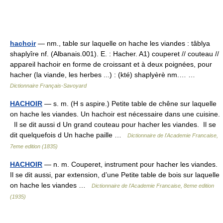
hachoir
— nm., table sur laquelle on hache les viandes : tâblya
shaplyîre nf. (Albanais.001). E. : Hacher. A1) couperet // couteau //
appareil hachoir en forme de croissant et à deux poignées, pour
hacher (la viande, les herbes ...) : (kté) shaplyèrè nm.… …
Dictionnaire Français-Savoyard
HACHOIR
— s. m. (H s aspire.) Petite table de chêne sur laquelle
on hache les viandes. Un hachoir est nécessaire dans une cuisine.
Il se dit aussi d Un grand couteau pour hacher les viandes. Il se
dit quelquefois d Un hache paille …
Dictionnaire de l'Academie Francaise,
7eme edition (1835)
HACHOIR
— n. m. Couperet, instrument pour hacher les viandes.
Il se dit aussi, par extension, d’une Petite table de bois sur laquelle
on hache les viandes …
Dictionnaire de l'Academie Francaise, 8eme edition
(1935)