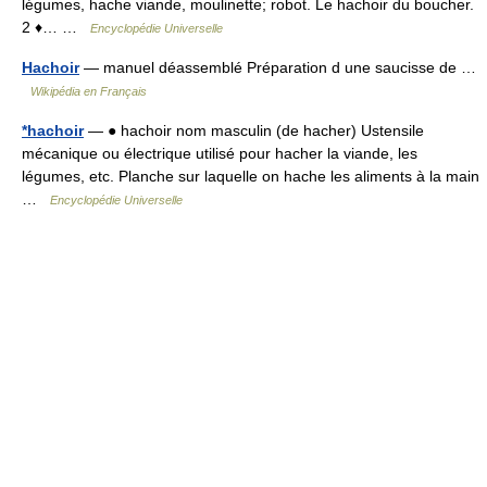
légumes, hache viande, moulinette; robot. Le hachoir du boucher.
2 ♦… …
Encyclopédie Universelle
Hachoir
— manuel déassemblé Préparation d une saucisse de …
Wikipédia en Français
*hachoir
— ● hachoir nom masculin (de hacher) Ustensile
mécanique ou électrique utilisé pour hacher la viande, les
légumes, etc. Planche sur laquelle on hache les aliments à la main
…
Encyclopédie Universelle