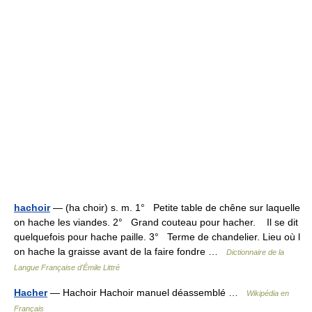
hachoir
— (ha choir) s. m. 1° Petite table de chêne sur laquelle
on hache les viandes. 2° Grand couteau pour hacher. Il se dit
quelquefois pour hache paille. 3° Terme de chandelier. Lieu où l
on hache la graisse avant de la faire fondre …
Dictionnaire de la
Langue Française d'Émile Littré
Hacher
— Hachoir Hachoir manuel déassemblé …
Wikipédia en
Français